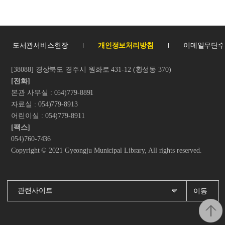
도서관서비스헌장
개인정보처리방침
이메일무단
[38088] 경상북도 경주시 원화로 431-12 (황성동 370)
[전화]
본관 사무실 : 054)779-8891
자료실 : 054)779-8913
어린이실 : 054)779-8911
[팩스]
054)760-7436
Copyright © 2021 Gyeongju Municipal Library, All rights reserved.
이동